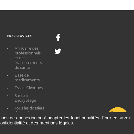
NOS SERVICES
Facebook
Annuaire des
Twitter
professionnels
et des
établissements
de santé
Base de
médicaments
Essais Cliniques
Santé.fr
Décryptage
Tous les dossiers
thématiques
G
ations de connexion ou à adapter les fonctionnalités. Pour en savoir
onfidentialité et des mentions légales.