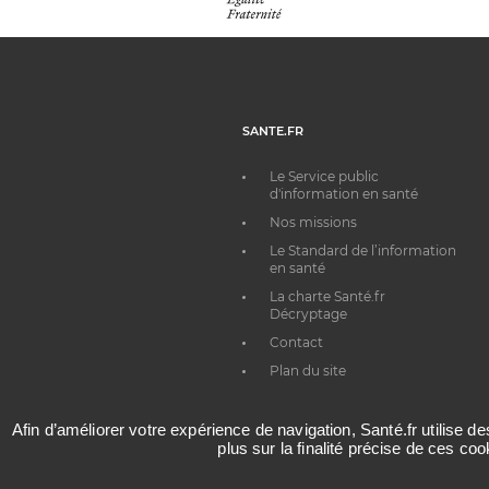
SANTE.FR
Le Service public
d'information en santé
Nos missions
Le Standard de l’information
en santé
La charte Santé.fr
Décryptage
Contact
Plan du site
Afin d’améliorer votre expérience de navigation, Santé.fr utilise d
plus sur la finalité précise de ces co