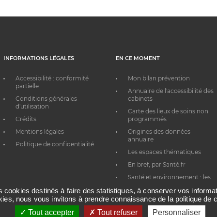
INFORMATIONS LÉGALES
EN CE MOMENT
Accessibilité : conformité
Mon bilan prévention
partielle
Annuaire de l'accessibilité des
Conditions générales
cabinets
d'utilisation
Carte des lieux de soins non
Crédits
programmés
Mentions légales
Origines des données
annuaire
Politique de confidentialité
Les espaces thématiques
En bref, par Santé.fr
Santé et environnement : les
bons réflexes au quotidien
es cookies destinés à faire des statistiques, à conserver vos inform
okies, nous vous invitons à prendre connaissance de la politique de c
Tout accepter
Tout refuser
Personnaliser