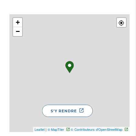
+
−
S'Y RENDRE
Leaflet
|
© MapTiler
© Contributeurs d'OpenStreetMap