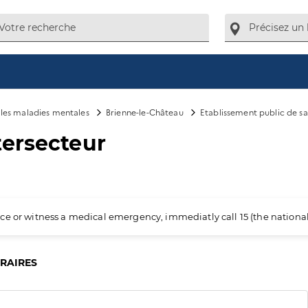
e les maladies mentales
Brienne-le-Château
Etablissement public de s
tersecteur
ience or witness a medical emergency, immediatly call 15 (the nation
ORAIRES