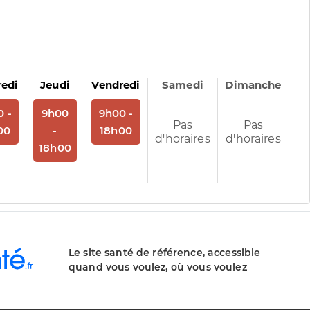
redi
Jeudi
Vendredi
Samedi
Dimanche
us
rendez-vous
Sur rendez-vous
Sur rendez-vous
0 -
9h00
9h00 -
Pas
Pas
00
-
18h00
d'horaires
d'horaires
18h00
Le site santé de référence, accessible
quand vous voulez, où vous voulez