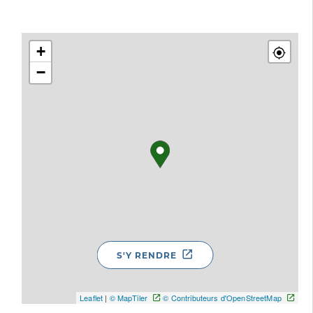
+
−
S'Y RENDRE
Leaflet
|
© MapTiler
© Contributeurs d'OpenStreetMap