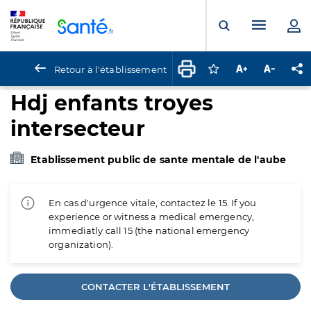
Panneau de gestion des cookies
Menu pr
Ouvrir la rech
Retour à l'établissement
Connectez-vous pour
Augmenter la t
Diminuer 
Pa
Hdj enfants troyes
intersecteur
Etablissement public de sante mentale de l'aube
En cas d'urgence vitale, contactez le 15. If you
experience or witness a medical emergency,
immediatly call 15 (the national emergency
organization).
CONTACTER L'ÉTABLISSEMENT