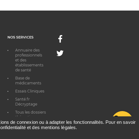
NOS SERVICES
Facebook
Annuaire des
Twitter
professionnels
et des
établissements
de santé
Base de
médicaments
Essais Cliniques
Santé.fr
Décryptage
Tous les dossiers
thématiques
G
ations de connexion ou à adapter les fonctionnalités. Pour en savoir
onfidentialité et des mentions légales.