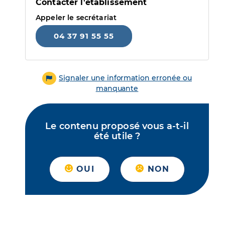
Contacter l'établissement
Appeler le secrétariat
04 37 91 55 55
Signaler une information erronée ou
manquante
Le contenu proposé vous a-t-il
été utile ?
OUI
NON