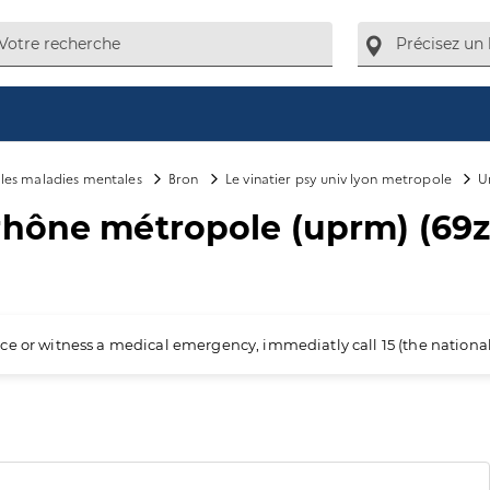
e les maladies mentales
Bron
Le vinatier psy univ lyon metropole
U
rhône métropole (uprm) (69
ience or witness a medical emergency, immediatly call 15 (the nation