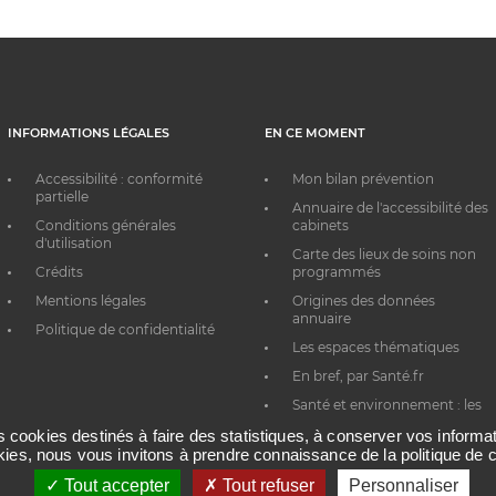
INFORMATIONS LÉGALES
EN CE MOMENT
Accessibilité : conformité
Mon bilan prévention
partielle
Annuaire de l'accessibilité des
Conditions générales
cabinets
d'utilisation
Carte des lieux de soins non
Crédits
programmés
Mentions légales
Origines des données
annuaire
Politique de confidentialité
Les espaces thématiques
En bref, par Santé.fr
Santé et environnement : les
bons réflexes au quotidien
es cookies destinés à faire des statistiques, à conserver vos inform
okies, nous vous invitons à prendre connaissance de la politique de c
Tout accepter
Tout refuser
Personnaliser