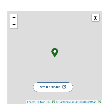
+
−
S'Y RENDRE
Leaflet
|
© MapTiler
© Contributeurs d'OpenStreetMap