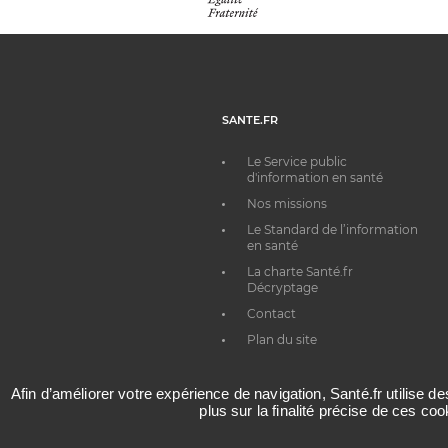
SANTE.FR
Le Service public
d'information en santé
Nos missions
Le Standard de l’information
en santé
La charte Santé.fr
Décryptage
Contact
Plan du site
Afin d’améliorer votre expérience de navigation, Santé.fr utilise d
plus sur la finalité précise de ces co