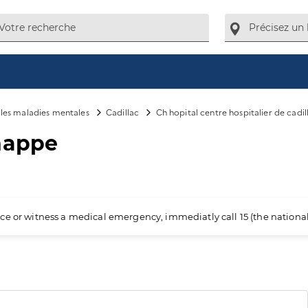
e les maladies mentales
Cadillac
Ch hopital centre hospitalier de cadil
happe
ience or witness a medical emergency, immediatly call 15 (the nation