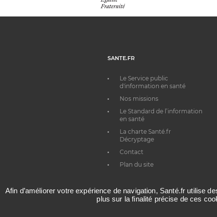
SANTE.FR
Le Service public
d'information en santé
Nos missions
Le Standard de l’information
en santé
La charte Santé.fr
Décryptage
Contact
Plan du site
Afin d’améliorer votre expérience de navigation, Santé.fr utilise d
plus sur la finalité précise de ces co