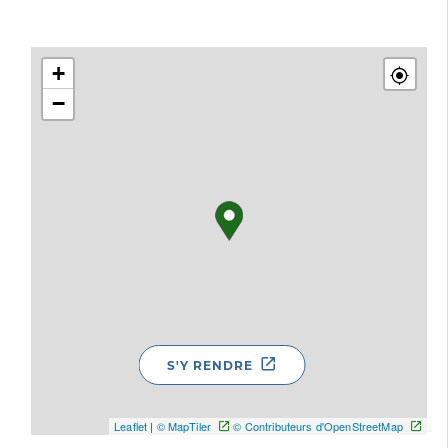
+
−
S'Y RENDRE
Leaflet
|
© MapTiler
© Contributeurs d'OpenStreetMap