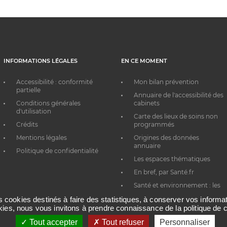
INFORMATIONS LÉGALES
EN CE MOMENT
Accessibilité : conformité
Mon bilan prévention
partielle
Annuaire de l'accessibilité des
Conditions générales
cabinets
d'utilisation
Carte des lieux de soins non
Crédits
programmés
Mentions légales
Origines des données
annuaire
Politique de confidentialité
Les espaces thématiques
En bref, par Santé.fr
Santé et environnement : les
bons réflexes au quotidien
es cookies destinés à faire des statistiques, à conserver vos inform
okies, nous vous invitons à prendre connaissance de la politique de c
Tout accepter
Tout refuser
Personnaliser