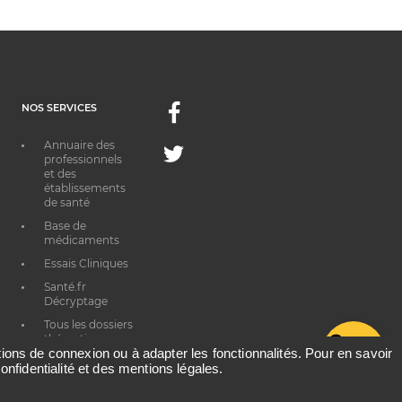
NOS SERVICES
Facebook
Annuaire des
Twitter
professionnels
et des
établissements
de santé
Base de
médicaments
Essais Cliniques
Santé.fr
Décryptage
Tous les dossiers
thématiques
G
ations de connexion ou à adapter les fonctionnalités. Pour en savoir
onfidentialité et des mentions légales.