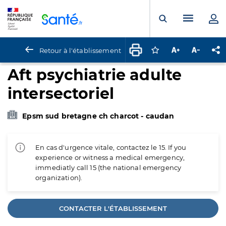
Panneau de gestion des cookies
Menu pr
Ouvrir la rech
Retour à l'établissement
Connectez-vous pour
Augmenter la t
Diminuer 
Pa
Aft psychiatrie adulte
intersectoriel
Epsm sud bretagne ch charcot - caudan
En cas d'urgence vitale, contactez le 15. If you
experience or witness a medical emergency,
immediatly call 15 (the national emergency
organization).
CONTACTER L'ÉTABLISSEMENT