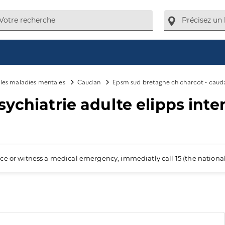
e les maladies mentales
Caudan
Epsm sud bretagne ch charcot - caud
ychiatrie adulte elipps inter
ience or witness a medical emergency, immediatly call 15 (the nation