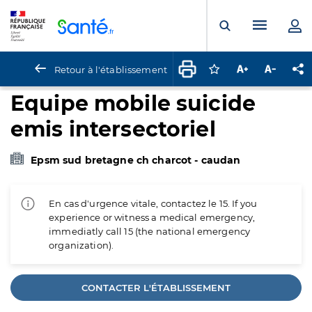
Panneau de gestion des cookies
Menu pr
Ouvrir la rech
Retour à l'établissement
Connectez-vous pour
Augmenter la t
Diminuer 
Pa
Equipe mobile suicide
emis intersectoriel
Epsm sud bretagne ch charcot - caudan
En cas d'urgence vitale, contactez le 15. If you
experience or witness a medical emergency,
immediatly call 15 (the national emergency
organization).
CONTACTER L'ÉTABLISSEMENT