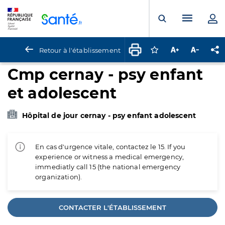
Panneau de gestion des cookies
Menu pr
Ouvrir la rech
Retour à l'établissement
Connectez-vous pour
Augmenter la t
Diminuer 
Pa
Cmp cernay - psy enfant
et adolescent
Hôpital de jour cernay - psy enfant adolescent
En cas d'urgence vitale, contactez le 15. If you
experience or witness a medical emergency,
immediatly call 15 (the national emergency
organization).
CONTACTER L'ÉTABLISSEMENT