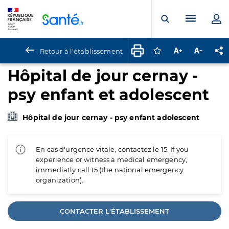
Panneau de gestion des cookies
Menu pr
Ouvrir la rech
Retour à l'établissement
Connectez-vous pour
Augmenter la t
Diminuer 
Pa
Hôpital de jour cernay -
psy enfant et adolescent
Hôpital de jour cernay - psy enfant adolescent
En cas d'urgence vitale, contactez le 15. If you
experience or witness a medical emergency,
immediatly call 15 (the national emergency
organization).
CONTACTER L'ÉTABLISSEMENT