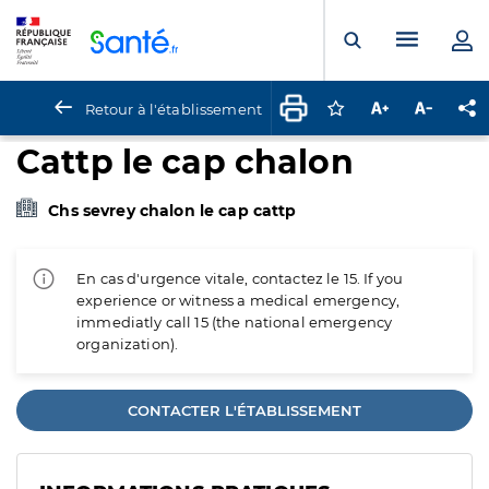
Panneau de gestion des cookies
Menu pr
Ouvrir la rech
Retour à l'établissement
Connectez-vous pour
Augmenter la t
Diminuer 
Pa
Cattp le cap chalon
Chs sevrey chalon le cap cattp
En cas d'urgence vitale, contactez le 15. If you
experience or witness a medical emergency,
immediatly call 15 (the national emergency
organization).
CONTACTER L'ÉTABLISSEMENT