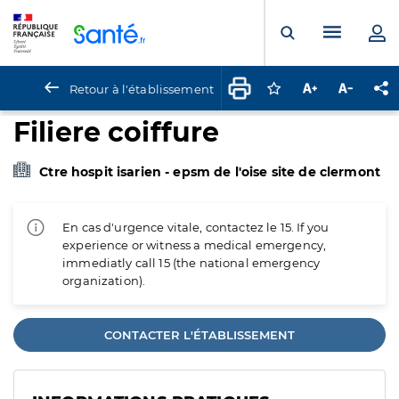
Panneau de gestion des cookies
Menu pr
Ouvrir la rech
Retour à l'établissement
Connectez-vous pour
Augmenter la t
Diminuer 
Pa
Filiere coiffure
Ctre hospit isarien - epsm de l'oise site de clermont
En cas d'urgence vitale, contactez le 15. If you
experience or witness a medical emergency,
immediatly call 15 (the national emergency
organization).
CONTACTER L'ÉTABLISSEMENT