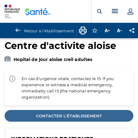
Panneau de gestion des cookies
Menu pr
Ouvrir la rech
Retour à l'établissement
Connectez-vous pour
Augmenter la t
Diminuer 
Pa
Centre d'activite aloise
Hopital de jour aloise creil adultes
En cas d'urgence vitale, contactez le 15. If you
experience or witness a medical emergency,
immediatly call 15 (the national emergency
organization).
CONTACTER L'ÉTABLISSEMENT