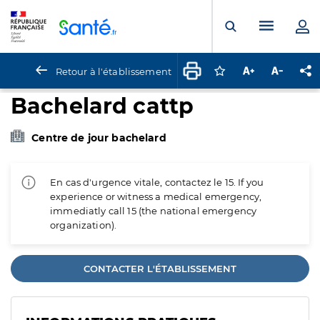
Panneau de gestion des cookies
Menu pr
Ouvrir la rech
Retour à l'établissement
Connectez-vous pour
Augmenter la t
Diminuer 
Pa
Bachelard cattp
Centre de jour bachelard
En cas d'urgence vitale, contactez le 15. If you
experience or witness a medical emergency,
immediatly call 15 (the national emergency
organization).
CONTACTER L'ÉTABLISSEMENT