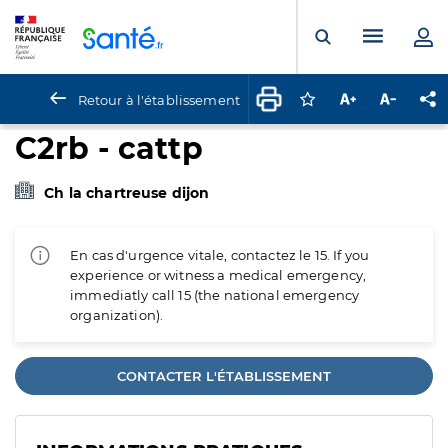
Panneau de gestion des cookies
Menu pr
Ouvrir la rech
Retour à l'établissement
Connectez-vous pour
Augmenter la t
Diminuer 
Pa
C2rb - cattp
Ch la chartreuse dijon
En cas d'urgence vitale, contactez le 15. If you
experience or witness a medical emergency,
immediatly call 15 (the national emergency
organization).
CONTACTER L'ÉTABLISSEMENT