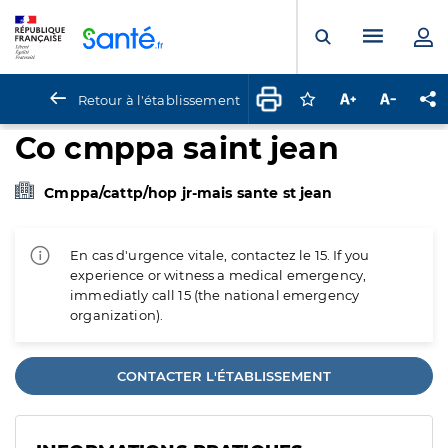
Panneau de gestion des cookies
Menu pr
Ouvrir la rech
Retour à l'établissement
Connectez-vous pour
Augmenter la t
Diminuer 
Pa
Co cmppa saint jean
Cmppa/cattp/hop jr-mais sante st jean
En cas d'urgence vitale, contactez le 15. If you
experience or witness a medical emergency,
immediatly call 15 (the national emergency
organization).
CONTACTER L'ÉTABLISSEMENT