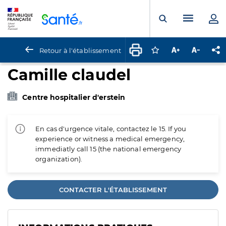
Panneau de gestion des cookies
Menu pr
Ouvrir la rech
Retour à l'établissement
Connectez-vous pour
Augmenter la t
Diminuer 
Pa
Camille claudel
Centre hospitalier d'erstein
En cas d'urgence vitale, contactez le 15. If you
experience or witness a medical emergency,
immediatly call 15 (the national emergency
organization).
CONTACTER L'ÉTABLISSEMENT