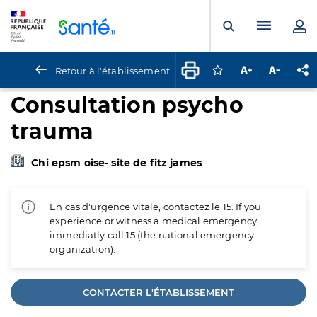
Panneau de gestion des cookies
Menu pr
Ouvrir la rech
Retour à l'établissement
Connectez-vous pour
Augmenter la t
Diminuer 
Pa
Consultation psycho
trauma
Chi epsm oise- site de fitz james
En cas d'urgence vitale, contactez le 15. If you
experience or witness a medical emergency,
immediatly call 15 (the national emergency
organization).
CONTACTER L'ÉTABLISSEMENT