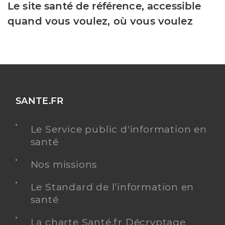
Le site santé de référence, accessible
quand vous voulez, où vous voulez
SANTE.FR
Le Service public d'information en
santé
Nos missions
Le Standard de l’information en
santé
La charte Santé.fr Décryptage