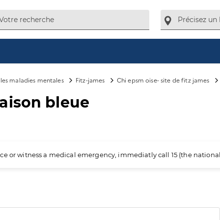
e les maladies mentales
Fitz-james
Chi epsm oise- site de fitz james
aison bleue
ience or witness a medical emergency, immediatly call 15 (the nation