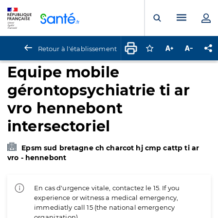
Panneau de gestion des cookies
Menu pr
Ouvrir la rech
Retour à l'établissement
Connectez-vous pour
Augmenter la t
Diminuer 
Pa
Equipe mobile
gérontopsychiatrie ti ar
vro hennebont
intersectoriel
Epsm sud bretagne ch charcot hj cmp cattp ti ar
vro - hennebont
En cas d'urgence vitale, contactez le 15. If you
experience or witness a medical emergency,
immediatly call 15 (the national emergency
organization).