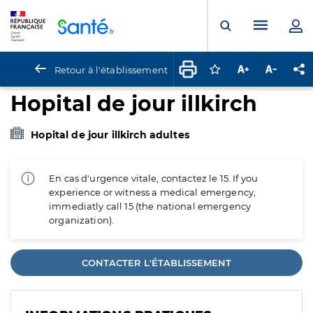
Panneau de gestion des cookies
Menu pr
Ouvrir la rech
Retour à l'établissement
Connectez-vous pour
Augmenter la t
Diminuer 
Pa
Hopital de jour illkirch
Hopital de jour illkirch adultes
En cas d'urgence vitale, contactez le 15. If you
experience or witness a medical emergency,
immediatly call 15 (the national emergency
organization).
CONTACTER L'ÉTABLISSEMENT