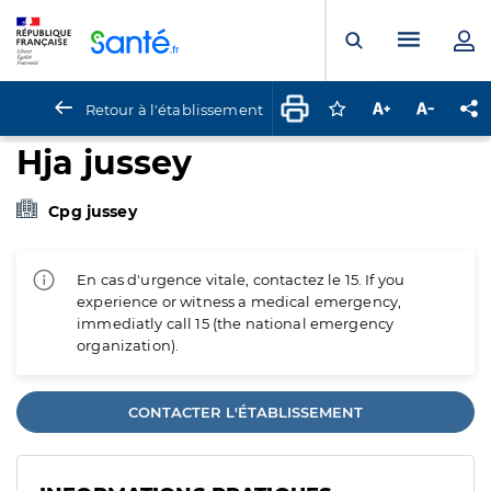
Panneau de gestion des cookies
Menu pr
Ouvrir la rech
Retour à l'établissement
Connectez-vous pour
Augmenter la t
Diminuer 
Pa
Hja jussey
Cpg jussey
En cas d'urgence vitale, contactez le 15. If you
experience or witness a medical emergency,
immediatly call 15 (the national emergency
organization).
CONTACTER L'ÉTABLISSEMENT