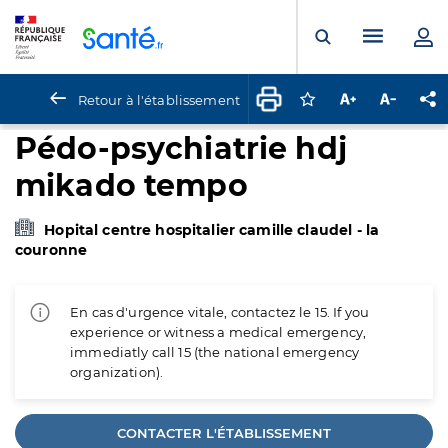
Panneau de gestion des cookies
Menu pr
Ouvrir la rech
Retour à l'établissement
Connectez-vous pour
Augmenter la t
Diminuer 
Pa
Pédo-psychiatrie hdj
mikado tempo
Hopital centre hospitalier camille claudel - la
couronne
En cas d'urgence vitale, contactez le 15. If you
experience or witness a medical emergency,
immediatly call 15 (the national emergency
organization).
CONTACTER L'ÉTABLISSEMENT