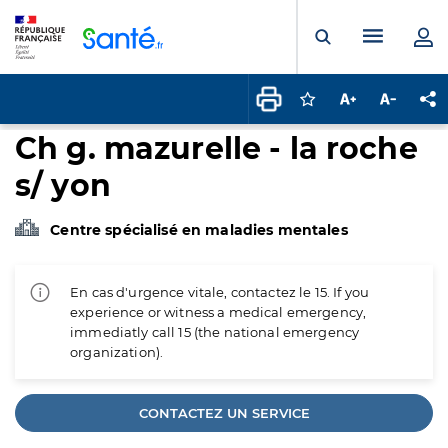
Panneau de gestion des cookies
Menu pr
Ouvrir la rech
Connectez-vous pour
Augmenter la t
Diminuer 
Pa
Ch g. mazurelle - la roche
s/ yon
Centre spécialisé en maladies mentales
En cas d'urgence vitale, contactez le 15. If you
experience or witness a medical emergency,
immediatly call 15 (the national emergency
organization).
CONTACTEZ UN SERVICE