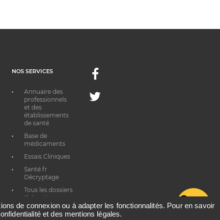
NOS SERVICES
Facebook
Annuaire des
Twitter
professionnels
et des
établissements
de santé
Base de
médicaments
Essais Cliniques
Santé.fr
Décryptage
Tous les dossiers
thématiques
G
ations de connexion ou à adapter les fonctionnalités. Pour en savoir
onfidentialité et des mentions légales.