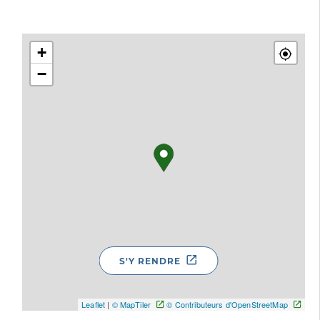
+
−
S'Y RENDRE
Leaflet
|
© MapTiler
© Contributeurs d'OpenStreetMap