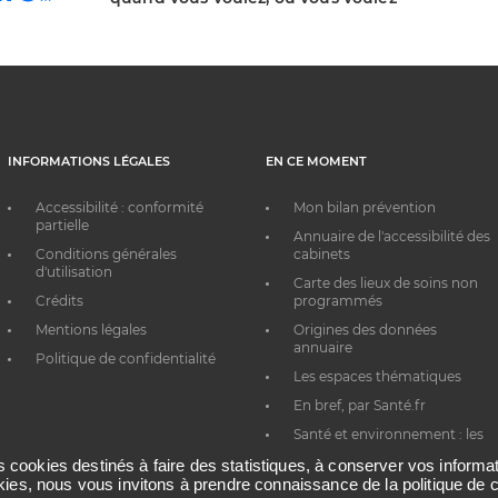
INFORMATIONS LÉGALES
EN CE MOMENT
Accessibilité : conformité
Mon bilan prévention
partielle
Annuaire de l'accessibilité des
Conditions générales
cabinets
d'utilisation
Carte des lieux de soins non
Crédits
programmés
Mentions légales
Origines des données
annuaire
Politique de confidentialité
Les espaces thématiques
En bref, par Santé.fr
Santé et environnement : les
bons réflexes au quotidien
es cookies destinés à faire des statistiques, à conserver vos inform
okies, nous vous invitons à prendre connaissance de la politique de c