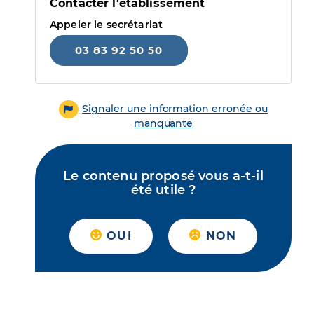
Contacter l'établissement
Appeler le secrétariat
03 83 92 50 50
Signaler une information erronée ou
manquante
Le contenu proposé vous a-t-il
été utile ?
OUI
NON