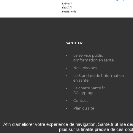
SANTE.FR
Le Service public
d'information en santé
Nos missions
Le Standard de l’information
en santé
La charte Santé.fr
Décryptage
Contact
Plan du site
Afin d’améliorer votre expérience de navigation, Santé.fr utilise d
plus sur la finalité précise de ces co