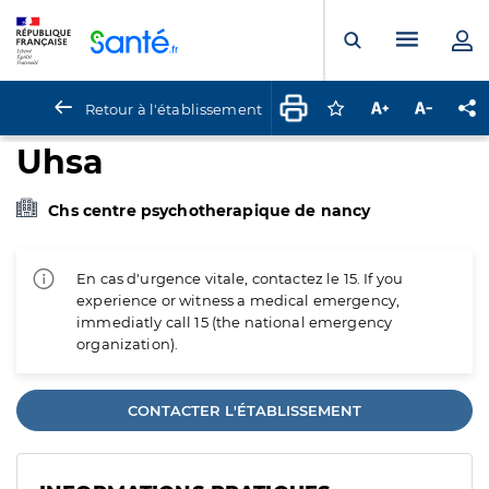
Panneau de gestion des cookies
Menu pr
Ouvrir la rech
Retour à l'établissement
Connectez-vous pour
Augmenter la t
Diminuer 
Pa
Uhsa
Chs centre psychotherapique de nancy
En cas d'urgence vitale, contactez le 15. If you
experience or witness a medical emergency,
immediatly call 15 (the national emergency
organization).
CONTACTER L'ÉTABLISSEMENT