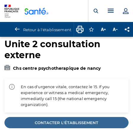
Panneau de gestion des cookies
Menu pr
Ouvrir la rech
Retour à l'établissement
Connectez-vous pour
Augmenter la t
Diminuer 
Pa
Unite 2 consultation
externe
Chs centre psychotherapique de nancy
En cas d'urgence vitale, contactez le 15. If you
experience or witness a medical emergency,
immediatly call 15 (the national emergency
organization).
CONTACTER L'ÉTABLISSEMENT