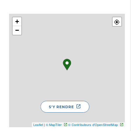
+
−
S'Y RENDRE
Leaflet
|
© MapTiler
© Contributeurs d'OpenStreetMap