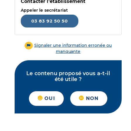
Contacter l'établissement
Appeler le secrétariat
03 83 92 50 50
Signaler une information erronée ou
manquante
Le contenu proposé vous a-t-il
été utile ?
OUI
NON