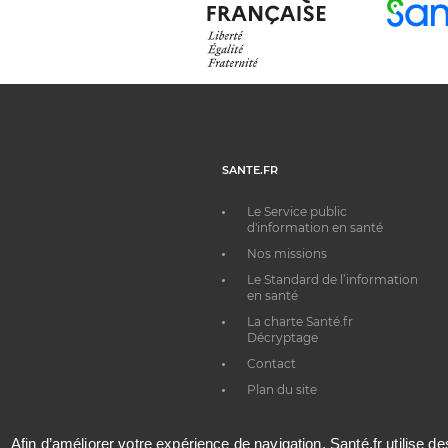
SANTE.FR
Le Service public
d'information en santé
Nos missions
Le Standard de l’information
en santé
La charte Santé.fr
Décryptage
Contact
Plan du site
Afin d’améliorer votre expérience de navigation, Santé.fr utilise d