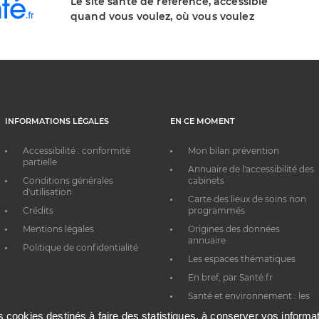
Le site santé de référence, accessible
quand vous voulez, où vous voulez
INFORMATIONS LÉGALES
EN CE MOMENT
Accessibilité : conformité
Mon bilan prévention
partielle
Annuaire de l'accessibilité des
Conditions générales
cabinets
d'utilisation
Carte des lieux de soins non
Crédits
programmés
Mentions légales
Origines des données
annuaire
Politique de confidentialité
Les espaces thématiques
En bref, par Santé.fr
Santé et environnement : les
bons réflexes au quotidien
es cookies destinés à faire des statistiques, à conserver vos inform