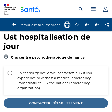
Panneau de gestion des cookies
Menu pr
Ouvrir la rech
Retour à l'établissement
Connectez-vous pour
Augmenter la t
Diminuer 
Pa
Ust hospitalisation de
jour
Chs centre psychotherapique de nancy
En cas d'urgence vitale, contactez le 15. If you
experience or witness a medical emergency,
immediatly call 15 (the national emergency
organization).
CONTACTER L'ÉTABLISSEMENT