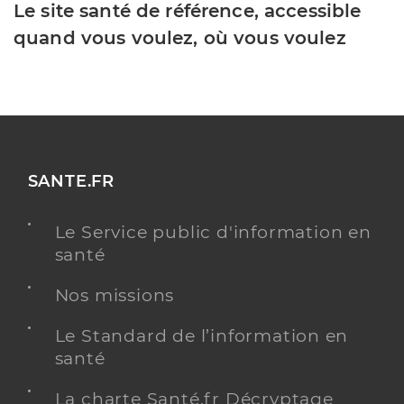
Le site santé de référence, accessible
quand vous voulez, où vous voulez
SANTE.FR
Le Service public d'information en
santé
Nos missions
Le Standard de l’information en
santé
La charte Santé.fr Décryptage