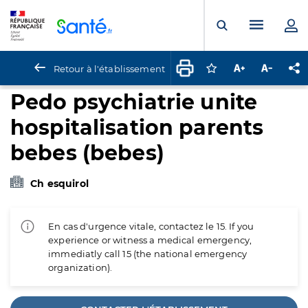
Panneau de gestion des cookies
Menu pr
Ouvrir la rech
Retour à l'établissement
Connectez-vous pour
Augmenter la t
Diminuer 
Pa
Pedo psychiatrie unite
hospitalisation parents
bebes (bebes)
Ch esquirol
En cas d'urgence vitale, contactez le 15. If you
experience or witness a medical emergency,
immediatly call 15 (the national emergency
organization).