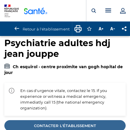
Panneau de gestion des cookies
Menu pr
Ouvrir la rech
Retour à l'établissement
Connectez-vous pour
Augmenter la t
Diminuer 
Pa
Psychiatrie adultes hdj
jean jouppe
Ch esquirol - centre proximite van gogh hopital de
jour
En cas d'urgence vitale, contactez le 15. If you
experience or witness a medical emergency,
immediatly call 15 (the national emergency
organization).
CONTACTER L'ÉTABLISSEMENT