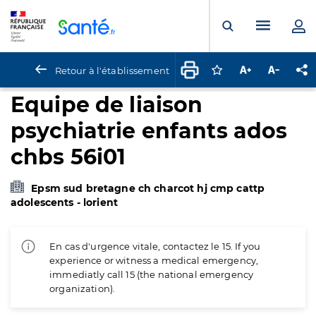
Panneau de gestion des cookies
Menu pr
Ouvrir la rech
Retour à l'établissement
Connectez-vous pour
Augmenter la t
Diminuer 
Pa
Equipe de liaison
psychiatrie enfants ados
chbs 56i01
Epsm sud bretagne ch charcot hj cmp cattp
adolescents - lorient
En cas d'urgence vitale, contactez le 15. If you
experience or witness a medical emergency,
immediatly call 15 (the national emergency
organization).