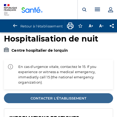
Panneau de gestion des cookies
Menu pr
Ouvrir la rech
Retour à l'établissement
Connectez-vous pour
Augmenter la t
Diminuer 
Pa
Hospitalisation de nuit
Centre hospitalier de lorquin
En cas d'urgence vitale, contactez le 15. If you
experience or witness a medical emergency,
immediatly call 15 (the national emergency
organization).
CONTACTER L'ÉTABLISSEMENT