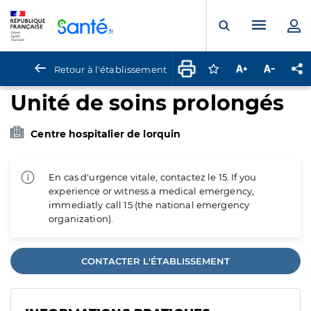
Panneau de gestion des cookies
Menu pr
Ouvrir la rech
Retour à l'établissement
Connectez-vous pour
Augmenter la t
Diminuer 
Pa
Unité de soins prolongés
Centre hospitalier de lorquin
En cas d'urgence vitale, contactez le 15. If you
experience or witness a medical emergency,
immediatly call 15 (the national emergency
organization).
CONTACTER L'ÉTABLISSEMENT