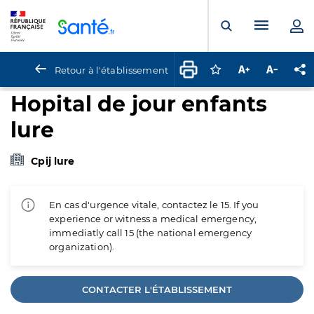
Panneau de gestion des cookies
Menu pr
Ouvrir la rech
Retour à l'établissement
Connectez-vous pour
Augmenter la t
Diminuer 
Pa
Hopital de jour enfants
lure
Cpij lure
En cas d'urgence vitale, contactez le 15. If you
experience or witness a medical emergency,
immediatly call 15 (the national emergency
organization).
CONTACTER L'ÉTABLISSEMENT