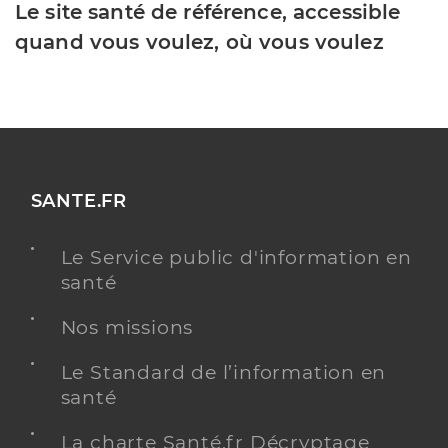
Le site santé de référence, accessible
quand vous voulez, où vous voulez
SANTE.FR
Le Service public d'information en
santé
Nos missions
Le Standard de l’information en
santé
La charte Santé.fr Décryptage