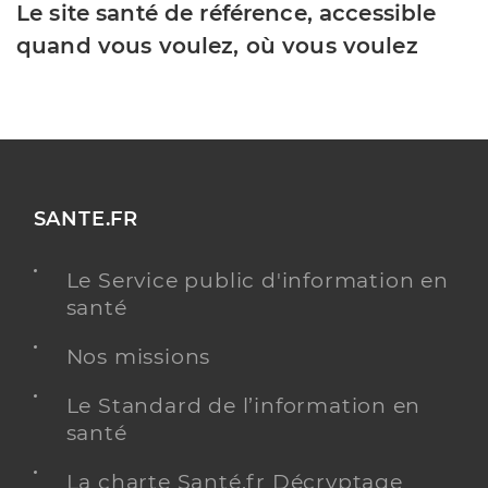
Le site santé de référence, accessible
quand vous voulez, où vous voulez
SANTE.FR
Le Service public d'information en
santé
Nos missions
Le Standard de l’information en
santé
La charte Santé.fr Décryptage