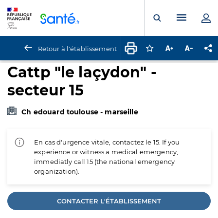
Panneau de gestion des cookies
Menu pr
Ouvrir la rech
Retour à l'établissement
Connectez-vous pour
Augmenter la t
Diminuer 
Pa
Cattp "le laçydon" -
secteur 15
Ch edouard toulouse - marseille
En cas d'urgence vitale, contactez le 15. If you
experience or witness a medical emergency,
immediatly call 15 (the national emergency
organization).
CONTACTER L'ÉTABLISSEMENT