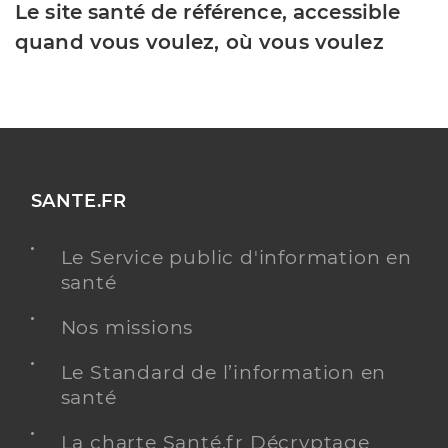
Le site santé de référence, accessible
quand vous voulez, où vous voulez
SANTE.FR
Le Service public d'information en
santé
Nos missions
Le Standard de l’information en
santé
La charte Santé.fr Décryptage