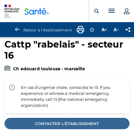
Panneau de gestion des cookies
Menu pr
Ouvrir la rech
Retour à l'établissement
Connectez-vous pour
Augmenter la t
Diminuer 
Pa
Cattp "rabelais" - secteur
16
Ch edouard toulouse - marseille
En cas d'urgence vitale, contactez le 15. If you
experience or witness a medical emergency,
immediatly call 15 (the national emergency
organization).
CONTACTER L'ÉTABLISSEMENT