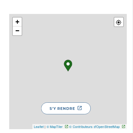
+
−
S'Y RENDRE
Leaflet
|
© MapTiler
© Contributeurs d'OpenStreetMap