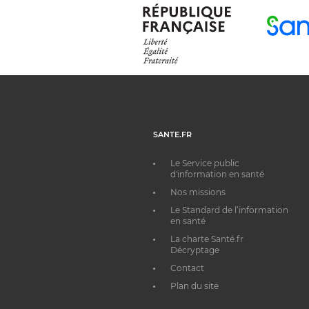
SANTE.FR
Le Service public
d'information en santé
Nos missions
Le Standard de l’information
en santé
La charte Santé.fr
Décryptage
Contact
Plan du site