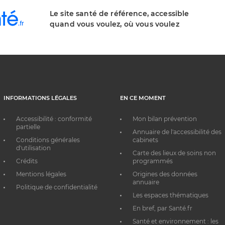
Le site santé de référence, accessible
quand vous voulez, où vous voulez
INFORMATIONS LÉGALES
EN CE MOMENT
Accessibilité : conformité
Mon bilan prévention
partielle
Annuaire de l'accessibilité des
Conditions générales
cabinets
d'utilisation
Carte des lieux de soins non
Crédits
programmés
Mentions légales
Origines des données
annuaire
Politique de confidentialité
Les espaces thématiques
En bref, par Santé.fr
Santé et environnement : les