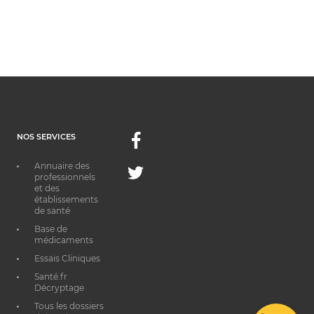
NOS SERVICES
Facebook
Annuaire des
Twitter
professionnels
et des
établissements
de santé
Base de
médicaments
Essais Cliniques
Santé.fr
Décryptage
Tous les dossiers