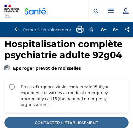
Panneau de gestion des cookies
Menu pr
Ouvrir la rech
Retour à l'établissement
Connectez-vous pour
Augmenter la t
Diminuer 
Pa
Hospitalisation complète
psychiatrie adulte 92g04
Eps roger prevot de moisselles
En cas d'urgence vitale, contactez le 15. If you
experience or witness a medical emergency,
immediatly call 15 (the national emergency
organization).
CONTACTER L'ÉTABLISSEMENT