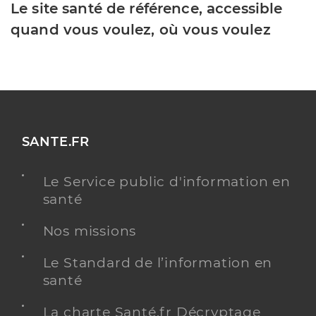
Le site santé de référence, accessible
quand vous voulez, où vous voulez
SANTE.FR
Le Service public d'information en
santé
Nos missions
Le Standard de l’information en
santé
La charte Santé.fr Décryptage