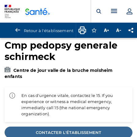
Panneau de gestion des cookies
Menu pr
Ouvrir la rech
Retour à l'établissement
Connectez-vous pour
Augmenter la t
Diminuer 
Pa
Cmp pedopsy generale
schirmeck
Centre de jour valle de la bruche molsheim
enfants
En cas d'urgence vitale, contactez le 15. If you
experience or witness a medical emergency,
immediatly call 15 (the national emergency
organization).
CONTACTER L'ÉTABLISSEMENT