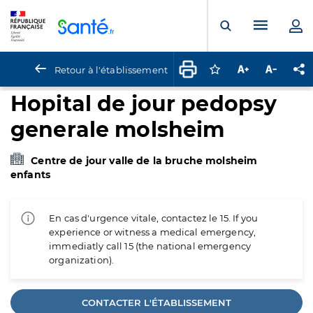
Panneau de gestion des cookies
Menu pr
Ouvrir la rech
Retour à l'établissement
Connectez-vous pour
Augmenter la t
Diminuer 
Pa
Hopital de jour pedopsy
generale molsheim
Centre de jour valle de la bruche molsheim
enfants
En cas d'urgence vitale, contactez le 15. If you
experience or witness a medical emergency,
immediatly call 15 (the national emergency
organization).
CONTACTER L'ÉTABLISSEMENT