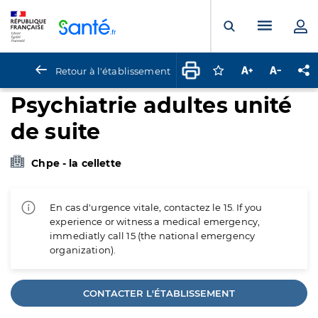
Panneau de gestion des cookies
Menu pr
Ouvrir la rech
Retour à l'établissement
Connectez-vous pour
Augmenter la t
Diminuer 
Pa
Psychiatrie adultes unité
de suite
Chpe - la cellette
En cas d'urgence vitale, contactez le 15. If you
experience or witness a medical emergency,
immediatly call 15 (the national emergency
organization).
CONTACTER L'ÉTABLISSEMENT