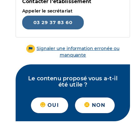
Contacter l'établissement
Appeler le secrétariat
03 29 37 83 60
Signaler une information erronée ou
manquante
Le contenu proposé vous a-t-il
été utile ?
OUI
NON