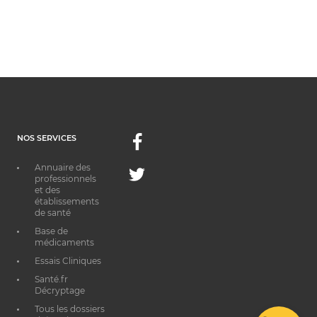
NOS SERVICES
Facebook
Annuaire des
Twitter
professionnels
et des
établissements
de santé
Base de
médicaments
Essais Cliniques
Santé.fr
Décryptage
Tous les dossiers