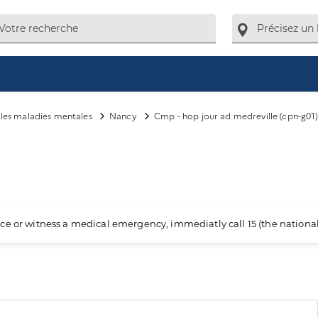
e les maladies mentales
Nancy
Cmp - hop jour ad medreville (cpn-g01
ience or witness a medical emergency, immediatly call 15 (the nation