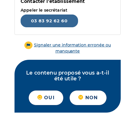
Contacter l'établissement
Appeler le secrétariat
03 83 92 62 60
Signaler une information erronée ou
manquante
Le contenu proposé vous a-t-il
été utile ?
OUI
NON