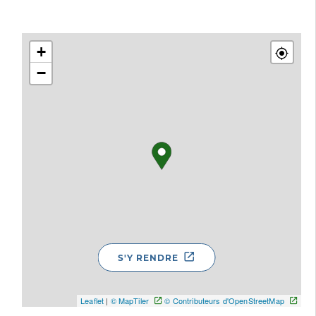
+
−
S'Y RENDRE
Leaflet
|
© MapTiler
© Contributeurs d'OpenStreetMap