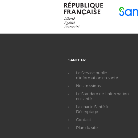
SANTE.FR
Le Service public
d'information en santé
Nos missions
Le Standard de l’information
en santé
La charte Santé.fr
Décryptage
Contact
Plan du site