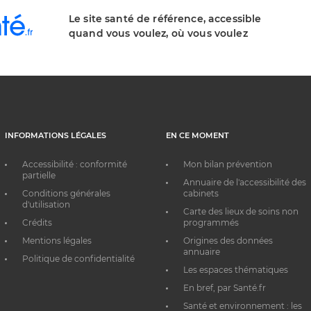
Le site santé de référence, accessible
quand vous voulez, où vous voulez
INFORMATIONS LÉGALES
EN CE MOMENT
Accessibilité : conformité
Mon bilan prévention
partielle
Annuaire de l'accessibilité des
Conditions générales
cabinets
d'utilisation
Carte des lieux de soins non
Crédits
programmés
Mentions légales
Origines des données
annuaire
Politique de confidentialité
Les espaces thématiques
En bref, par Santé.fr
Santé et environnement : les