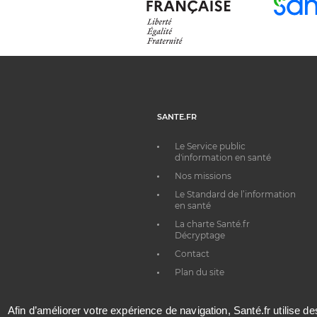
SANTE.FR
Le Service public
d'information en santé
Nos missions
Le Standard de l’information
en santé
La charte Santé.fr
Décryptage
Contact
Plan du site
Afin d’améliorer votre expérience de navigation, Santé.fr utilise d