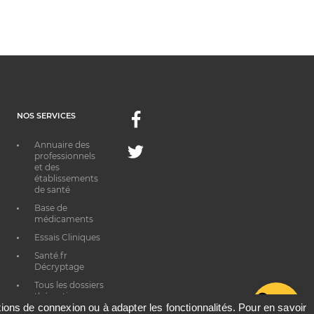
NOS SERVICES
Facebook
Annuaire des
Twitter
professionnels
et des
établissements
de santé
Base de
médicaments
Essais Cliniques
Santé.fr
Décryptage
Tous les dossiers
thématiques
G
ations de connexion ou à adapter les fonctionnalités. Pour en savoir