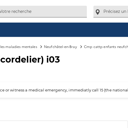
e les maladies mentales
Neufchâtel-en-Bray
Cmp cattp enfants neufch
cordelier) i03
ience or witness a medical emergency, immediatly call 15 (the nation