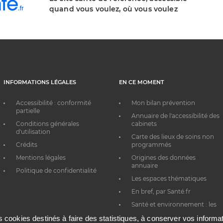
quand vous voulez, où vous voulez
INFORMATIONS LÉGALES
EN CE MOMENT
Accessibilité : conformité
Mon bilan prévention
partielle
Annuaire de l'accessibilité des
Conditions générales
cabinets
d'utilisation
Carte des lieux de soins non
Crédits
programmés
Mentions légales
Origines des données
annuaire
Politique de confidentialité
Les espaces thématiques
En bref, par Santé.fr
Santé et environnement : les
bons réflexes au quotidien
es cookies destinés à faire des statistiques, à conserver vos inform