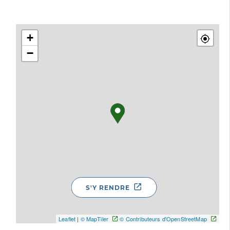
+
−
S'Y RENDRE
Leaflet
|
© MapTiler
© Contributeurs d'OpenStreetMap