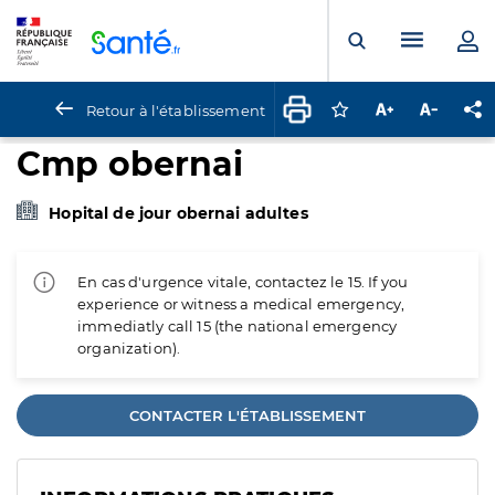
Panneau de gestion des cookies
Menu pr
Ouvrir la rech
Retour à l'établissement
Connectez-vous pour
Augmenter la t
Diminuer 
Pa
Cmp obernai
Hopital de jour obernai adultes
En cas d'urgence vitale, contactez le 15. If you
experience or witness a medical emergency,
immediatly call 15 (the national emergency
organization).
CONTACTER L'ÉTABLISSEMENT