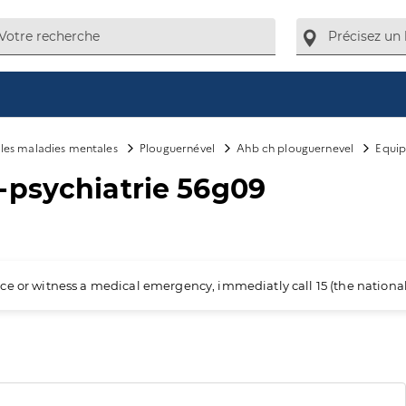
e les maladies mentales
Plouguernével
Ahb ch plouguernevel
Equip
-psychiatrie 56g09
ience or witness a medical emergency, immediatly call 15 (the nation