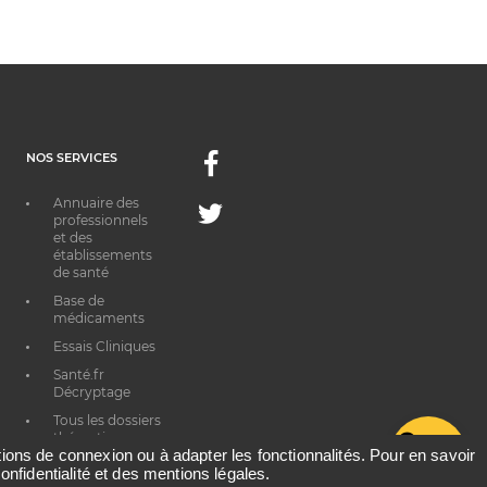
NOS SERVICES
Facebook
Annuaire des
Twitter
professionnels
et des
établissements
de santé
Base de
médicaments
Essais Cliniques
Santé.fr
Décryptage
Tous les dossiers
thématiques
G
ations de connexion ou à adapter les fonctionnalités. Pour en savoir
onfidentialité et des mentions légales.