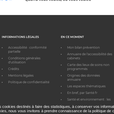
INFORMATIONS LÉGALES
EN CE MOMENT
Accessibilité : conformité
Mon bilan prévention
partielle
Annuaire de l'accessibilité des
Conditions générales
cabinets
d'utilisation
Carte des lieux de soins non
Crédits
programmés
Mentions légales
Origines des données
annuaire
Politique de confidentialité
Les espaces thématiques
En bref, par Santé.fr
Santé et environnement : les
bons réflexes au quotidien
es cookies destinés à faire des statistiques, à conserver vos inform
okies, nous vous invitons à prendre connaissance de la politique de c