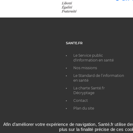
SANTE.FR
Le Service public
d'information en santé
Nos missions
Le Standard de l’information
en santé
La charte Santé.fr
Décryptage
Contact
Plan du site
Afin d’améliorer votre expérience de navigation, Santé.fr utilise d
plus sur la finalité précise de ces co