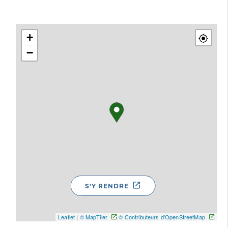
+
−
S'Y RENDRE
Leaflet
|
© MapTiler
© Contributeurs d'OpenStreetMap