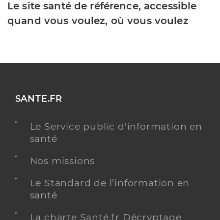
Le site santé de référence, accessible
quand vous voulez, où vous voulez
SANTE.FR
Le Service public d'information en
santé
Nos missions
Le Standard de l’information en
santé
La charte Santé.fr Décryptage