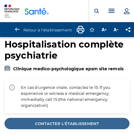
Panneau de gestion des cookies
Menu pr
Ouvrir la rech
Retour à l'établissement
Connectez-vous pour
Augmenter la t
Diminuer 
Pa
Hospitalisation complète
psychiatrie
Clinique medico-psychologique epsm site remois
En cas d'urgence vitale, contactez le 15. If you
experience or witness a medical emergency,
immediatly call 15 (the national emergency
organization).
CONTACTER L'ÉTABLISSEMENT