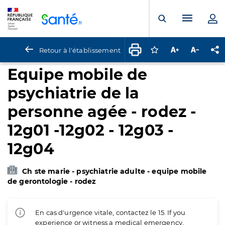
Panneau de gestion des cookies
Menu pr
Ouvrir la rech
Retour à l'établissement
Connectez-vous pour
Augmenter la t
Diminuer 
Pa
Equipe mobile de
psychiatrie de la
personne agée - rodez -
12g01 -12g02 - 12g03 -
12g04
Ch ste marie - psychiatrie adulte - equipe mobile
de gerontologie - rodez
En cas d'urgence vitale, contactez le 15. If you
experience or witness a medical emergency,