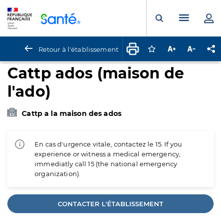
Panneau de gestion des cookies
Menu pr
Ouvrir la rech
Retour à l'établissement
Connectez-vous pour
Augmenter la t
Diminuer 
Pa
Cattp ados (maison de
l'ado)
Cattp a la maison des ados
En cas d'urgence vitale, contactez le 15. If you
experience or witness a medical emergency,
immediatly call 15 (the national emergency
organization).
CONTACTER L'ÉTABLISSEMENT