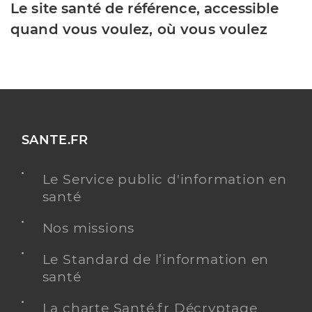
Le site santé de référence, accessible
quand vous voulez, où vous voulez
SANTE.FR
Le Service public d'information en
santé
Nos missions
Le Standard de l’information en
santé
La charte Santé.fr Décryptage